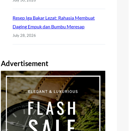
Resep Iga Bakar Lezat: Rahasia Membuat
Daging Empuk dan Bumbu Meresap
July 28, 2026
Advertisement