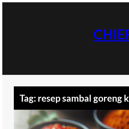
Skip
to
content
CHIE
Tag:
resep sambal goreng k